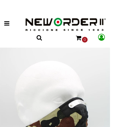
Open menu
0