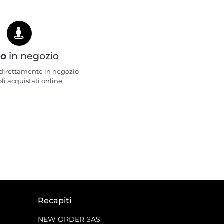
ro
in negozio
e direttamente in negozio
oli acquistati online.
Recapiti
NEW ORDER SAS