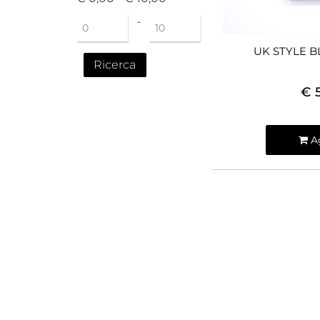
Prezzo minimo
Prezzo massimo
-
UK STYLE 
€ 
Qua
A