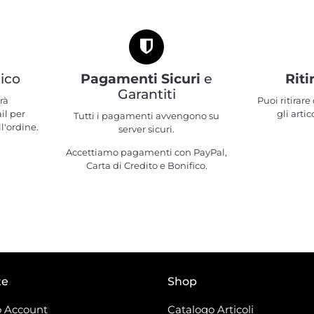
ico
Pagamenti Sicuri
e
Riti
Garantiti
rà
Puoi ritirar
il per
gli artic
Tutti i pagamenti avvengono su
l'ordine.
server sicuri.
Accettiamo pagamenti con PayPal,
Carta di Credito e Bonifico.
te
Shop
 Account
Catalogo Articoli