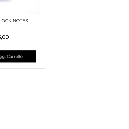
BLOCK NOTES
5,00
ntità
gg. Carrello