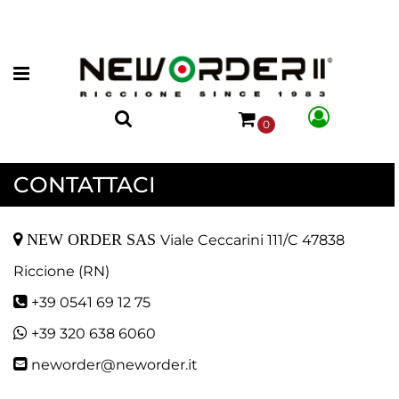
Open menu
0
CONTATTACI
NEW ORDER SAS
Viale Ceccarini 111/C
47838
Riccione (RN)
+39 0541 69 12 75
+39 320 638 6060
neworder@neworder.it