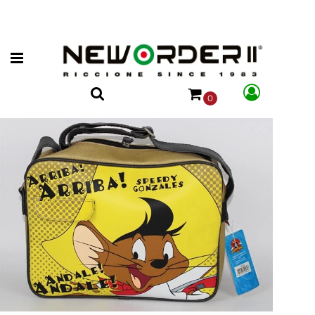
Open menu
0