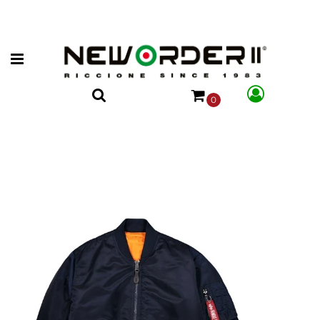
Open menu
0