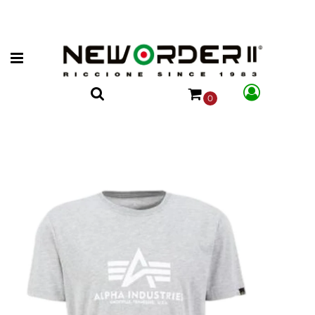
Open menu
0