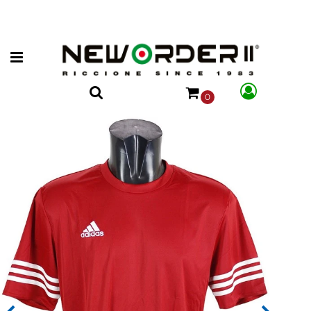
Open menu
0