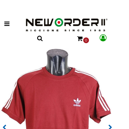
Open menu
0