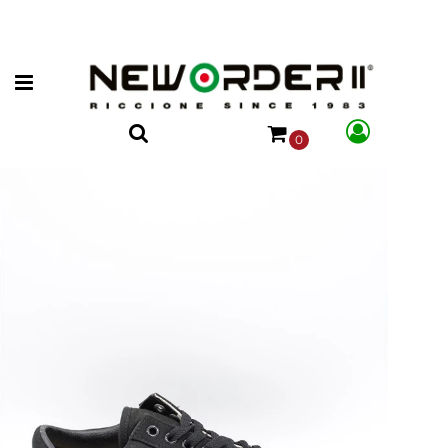
Open menu
0