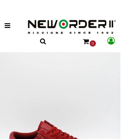
Open menu
0