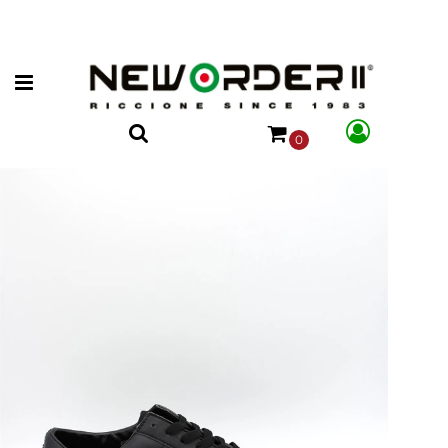
Open menu
0