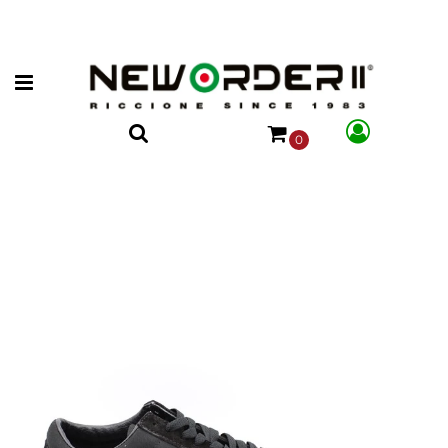
Open menu
0