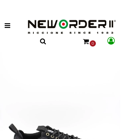
Open menu
0