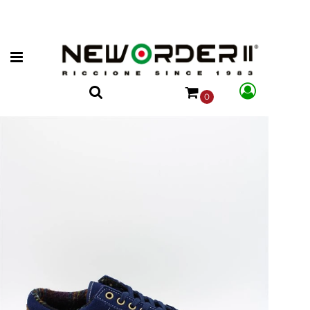
Open menu
0