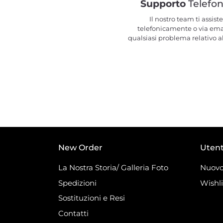
Supporto
Telefon
Il nostro team ti assiste
telefonicamente o via ema
qualsiasi problema relativo al
New Order
Uten
La Nostra Storia/ Galleria Foto
Nuovo
Spedizioni
Wishli
Sostituzioni e Resi
Contatti