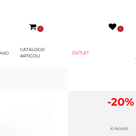
0
0
CATALOGO
OUTLET
AND
ARTICOLI
-20%
€ 80,00