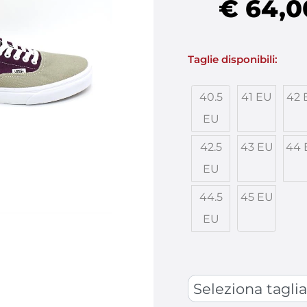
€ 64,0
Taglie disponibili:
40.5
41 EU
42 
EU
42.5
43 EU
44 
EU
44.5
45 EU
EU
SCARPE