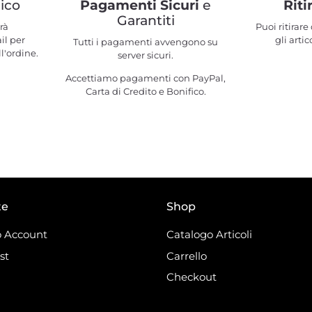
ico
Pagamenti Sicuri
e
Riti
Garantiti
rà
Puoi ritirar
il per
gli artic
Tutti i pagamenti avvengono su
l'ordine.
server sicuri.
Accettiamo pagamenti con PayPal,
Carta di Credito e Bonifico.
te
Shop
 Account
Catalogo Articoli
st
Carrello
Checkout