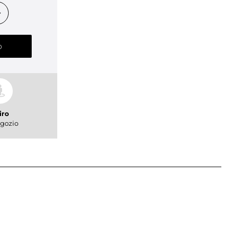
o
iro
gozio