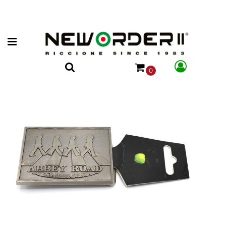
Open menu
0