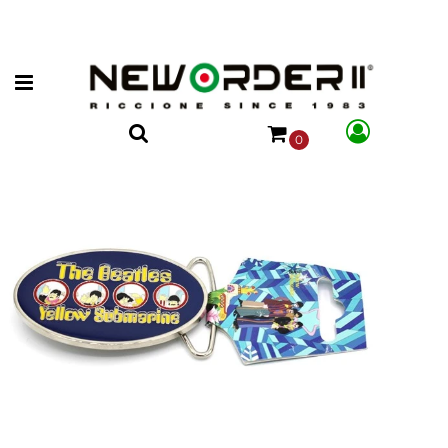
Open menu
0