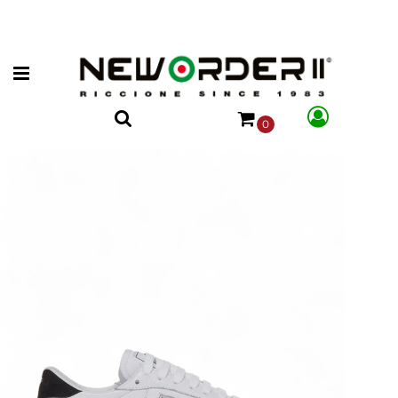
Open menu
0