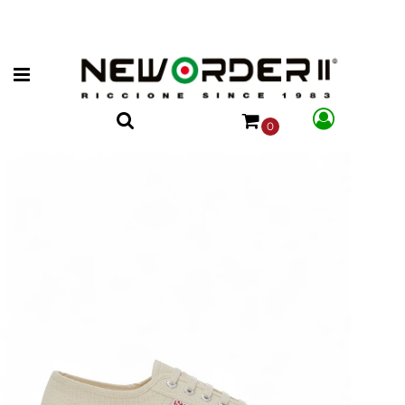
Open menu
0