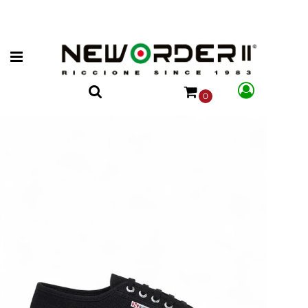
Open menu
0