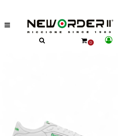
Open menu
0