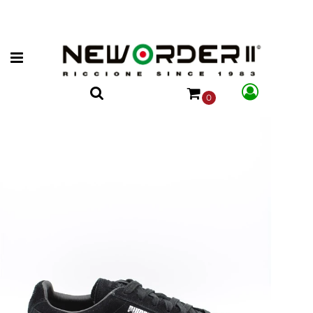
Open menu
0