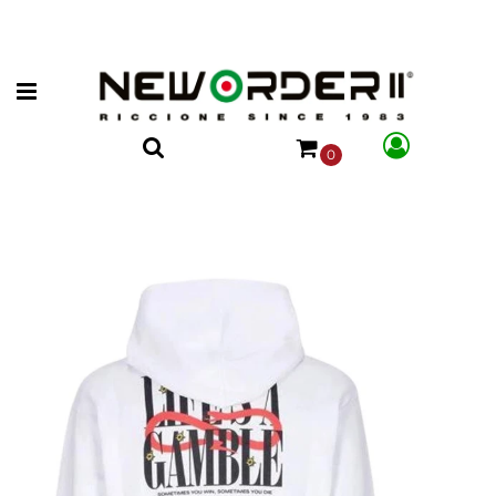
Open menu
0