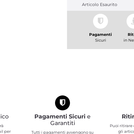
Articolo Esaurito
Pagamenti
Rit
Sicuri
in Ne
ico
Pagamenti Sicuri
e
Riti
Garantiti
rà
Puoi ritirar
il per
gli artic
Tutti i pagamenti avvengono su