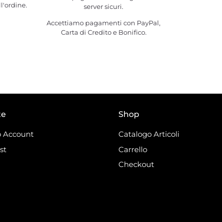
l'ordine.
server sicuri.
Accettiamo pagamenti con PayPal,
Carta di Credito e Bonifico.
te
Shop
 Account
Catalogo Articoli
st
Carrello
Checkout