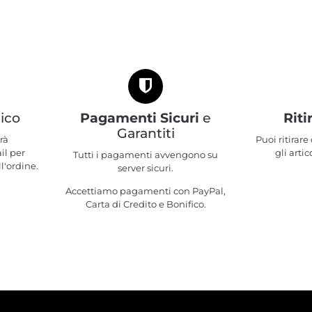
ico
Pagamenti Sicuri
e
Riti
Garantiti
rà
Puoi ritirar
il per
gli artic
Tutti i pagamenti avvengono su
l'ordine.
server sicuri.
Accettiamo pagamenti con PayPal,
Carta di Credito e Bonifico.