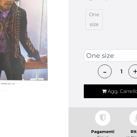
One
size
TAGLIA UNICA
Quantità
Agg. Carrell
Pagamenti
Rit