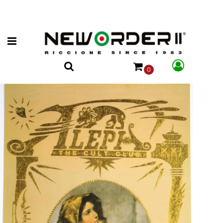
Open menu
0