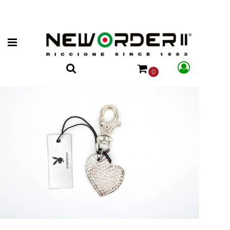
Open menu
0