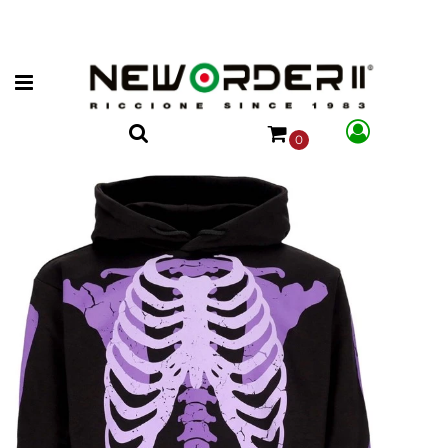
Open menu
0