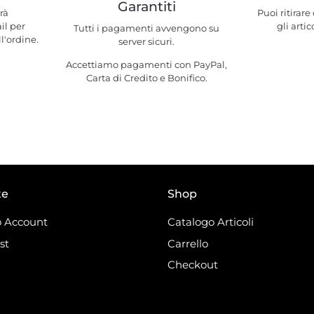
Garantiti
rà
Puoi ritirar
il per
gli artic
Tutti i pagamenti avvengono su
l'ordine.
server sicuri.
Accettiamo pagamenti con PayPal,
Carta di Credito e Bonifico.
te
Shop
 Account
Catalogo Articoli
st
Carrello
Checkout