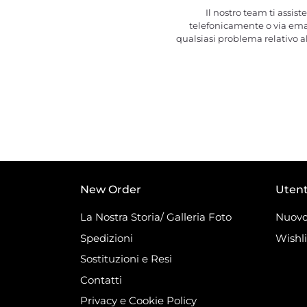
Il nostro team ti assiste
telefonicamente o via ema
qualsiasi problema relativo al
New Order
Uten
La Nostra Storia/ Galleria Foto
Nuovo
Spedizioni
Wishli
Sostituzioni e Resi
Contatti
Privacy e Cookie Policy