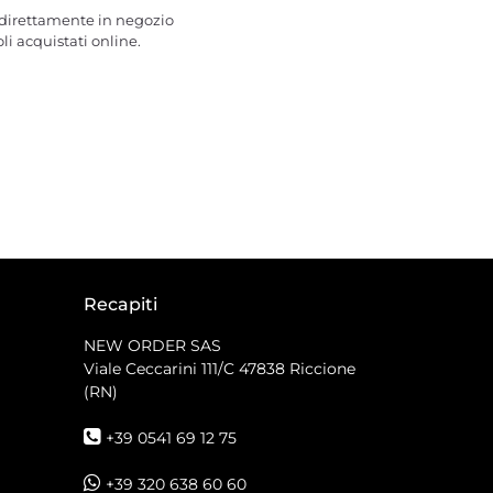
e direttamente in negozio
oli acquistati online.
Recapiti
NEW ORDER SAS
Viale Ceccarini 111/C
47838 Riccione
(RN)
+39 0541 69 12 75
+39 320 638 60 60