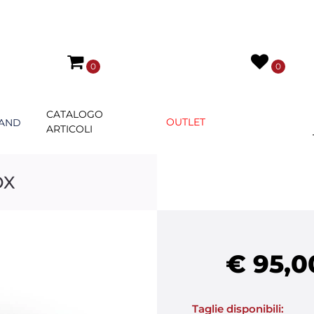
0
0
CATALOGO
OUTLET
AND
ARTICOLI
OX
€ 95,0
Taglie disponibili: