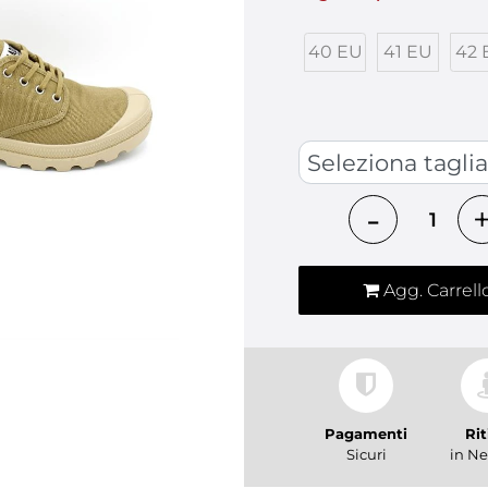
40 EU
41 EU
42 
SCARPE
Quantità
Agg. Carrell
Pagamenti
Rit
Sicuri
in Ne