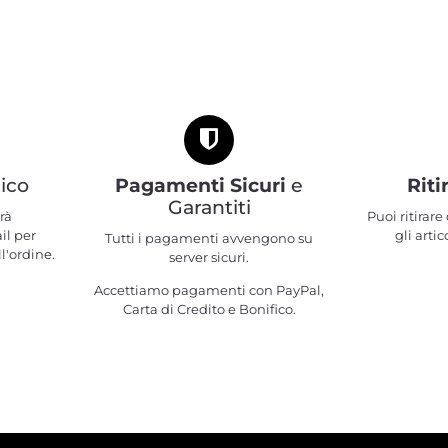
ico
Pagamenti Sicuri
e
Riti
Garantiti
rà
Puoi ritirar
il per
gli artic
Tutti i pagamenti avvengono su
l'ordine.
server sicuri.
Accettiamo pagamenti con PayPal,
Carta di Credito e Bonifico.