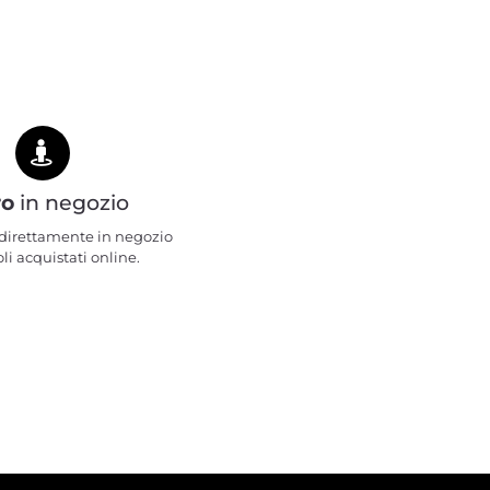
ro
in negozio
e direttamente in negozio
oli acquistati online.