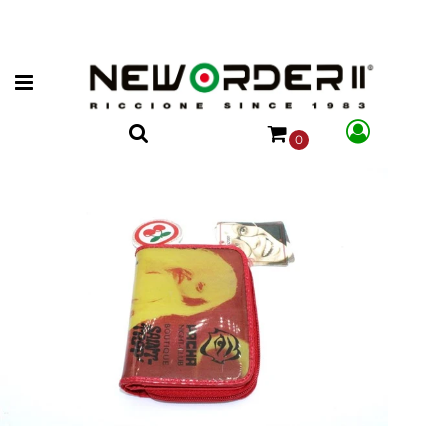
Open menu
0