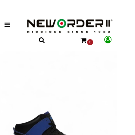
Open menu
0