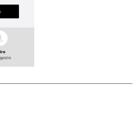
o
iro
gozio