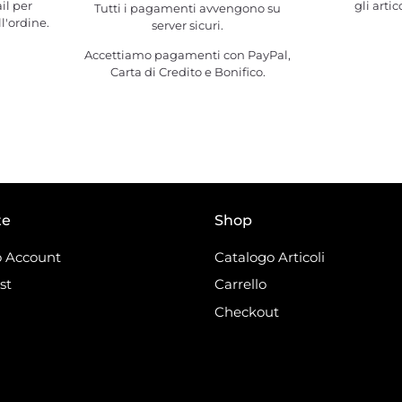
il per
gli artic
Tutti i pagamenti avvengono su
l'ordine.
server sicuri.
Accettiamo pagamenti con PayPal,
Carta di Credito e Bonifico.
te
Shop
 Account
Catalogo Articoli
st
Carrello
Checkout