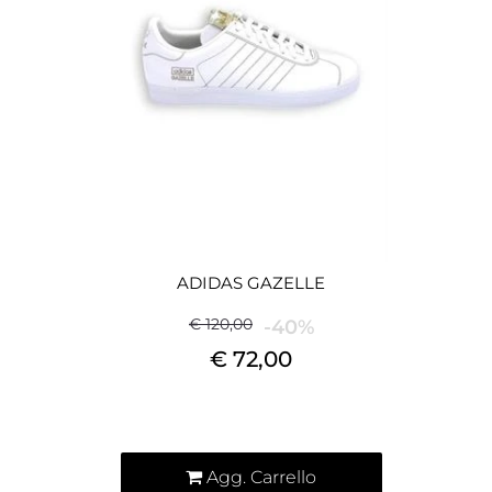
ADIDAS GAZELLE
€ 120,00
-40%
€ 72,00
Quantità
Agg. Carrello