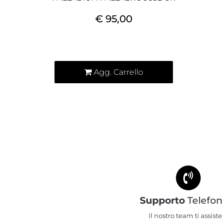
€ 95,00
Quantità
Agg. Carrello
Supporto
Telefon
Il nostro team ti assiste