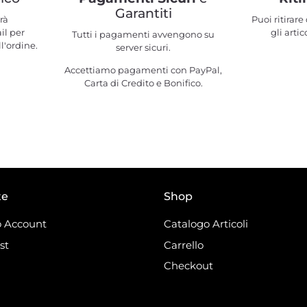
Garantiti
rà
Puoi ritirar
il per
gli artic
Tutti i pagamenti avvengono su
l'ordine.
server sicuri.
Accettiamo pagamenti con PayPal,
Carta di Credito e Bonifico.
te
Shop
 Account
Catalogo Articoli
st
Carrello
Checkout