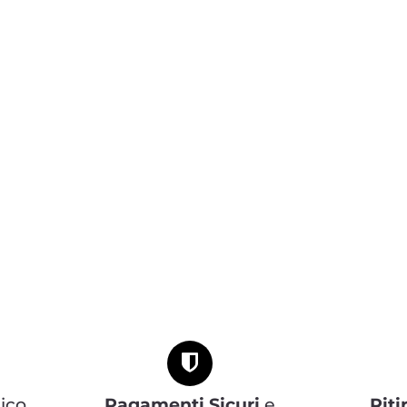
ico
Pagamenti Sicuri
e
Riti