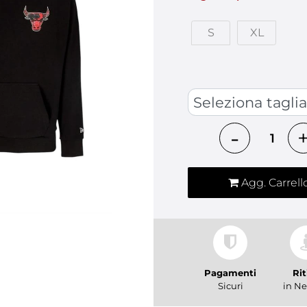
S
XL
TAGLIA ABBIGLIAMENTO
Quantità
Agg. Carrell
Pagamenti
Rit
Sicuri
in Ne