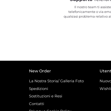
Il nostro team ti assiste
telefonicamente o via ema
qualsiasi problema relativo al
New Order
Uten
La Nostra Storia/ Galleria Foto
Nuovo
Spedizioni
Wishli
Sostituzioni e Resi
Contatti