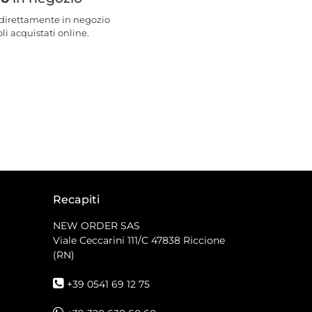
e direttamente in negozio
oli acquistati online.
Recapiti
NEW ORDER SAS
Viale Ceccarini 111/C
47838 Riccione
(RN)
+39 0541 69 12 75