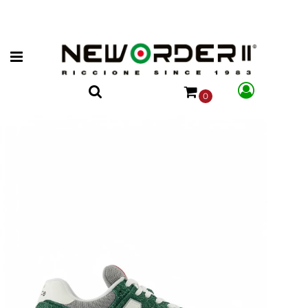
Open menu
0