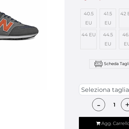
40.5
41.5
42 
EU
EU
44 EU
44.5
46
EU
E
Scheda Tagl
SCARPE
Quantità
Agg. Carrell