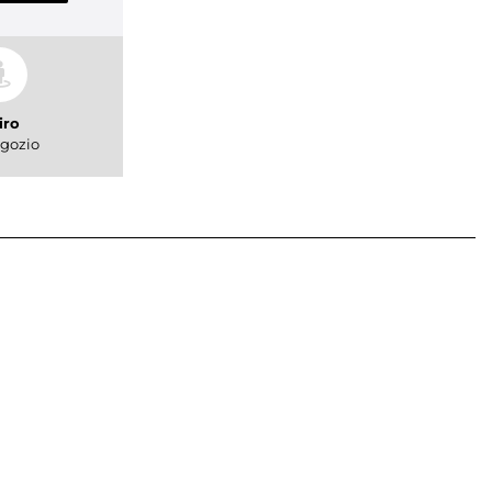
iro
gozio