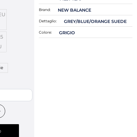
Brand:
NEW BALANCE
EU
Dettaglio:
GREY/BLUE/ORANGE SUEDE
Colore:
GRIGIO
.5
U
ie
o