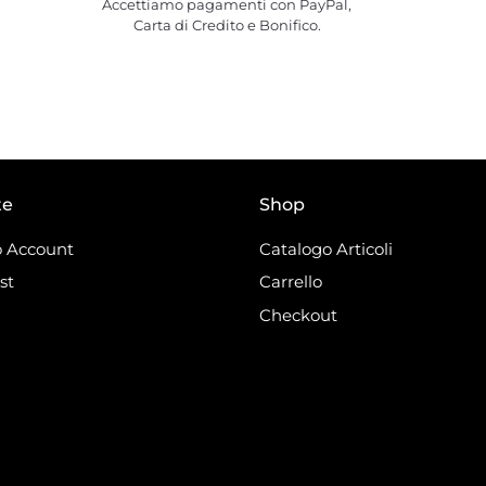
Accettiamo pagamenti con PayPal,
Carta di Credito e Bonifico.
te
Shop
 Account
Catalogo Articoli
st
Carrello
Checkout