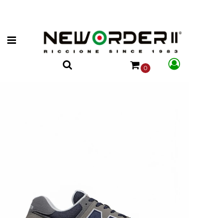
Open menu
0