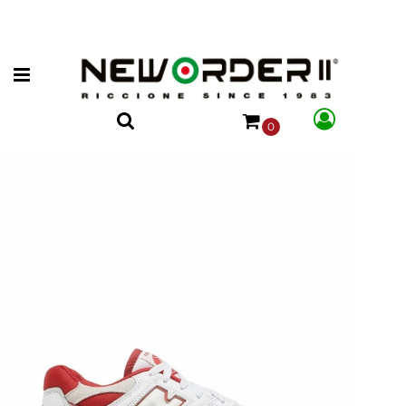
Open menu
0