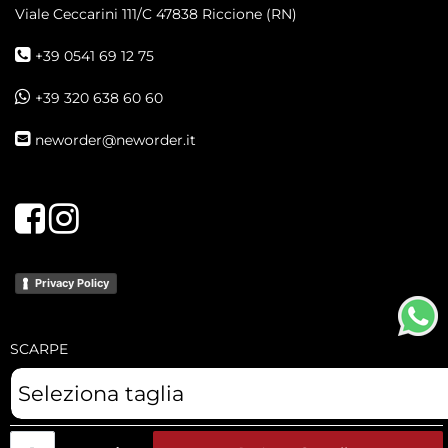
Viale Ceccarini 111/C
47838 Riccione (RN)
+39 0541 69 12 75
+39 320 638 60 60
neworder@neworder.it
Facebook
Instagram
Privacy Policy
SCARPE
Powered by
Passepartout
Designed by Overview S.r.l.
Quantità