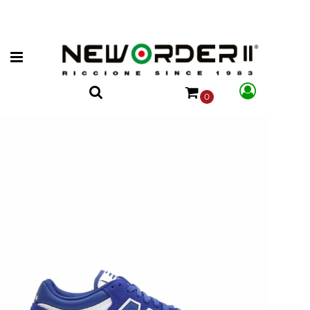
Open menu
0