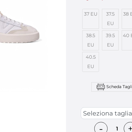
37 EU
37.5
38 
EU
38.5
39.5
40 
EU
EU
40.5
EU
Scheda Tagl
SCARPE
Quantità