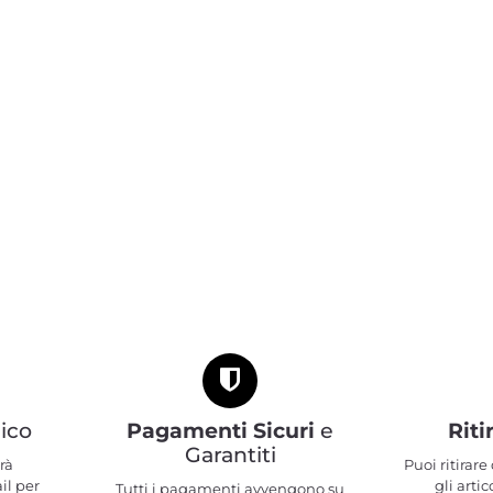
ico
Pagamenti Sicuri
e
Riti
Garantiti
rà
Puoi ritirar
il per
gli artic
Tutti i pagamenti avvengono su