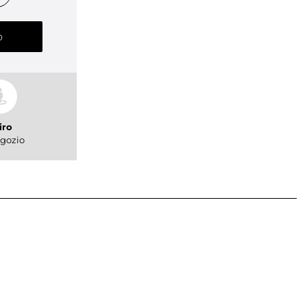
o
iro
gozio