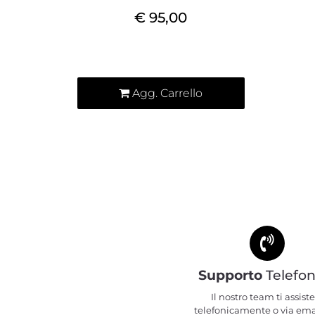
€ 95,00
Quantità
Agg. Carrello
Supporto
Telefon
Il nostro team ti assiste
telefonicamente o via ema