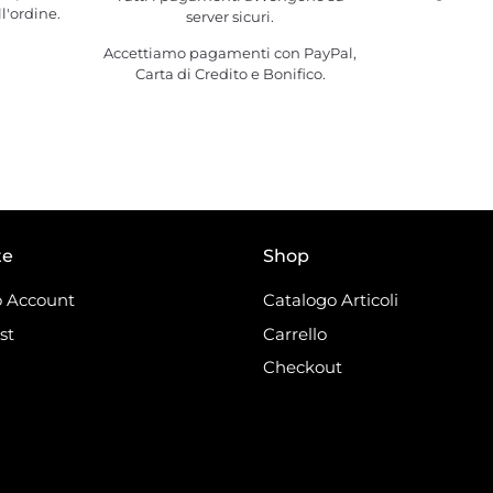
l'ordine.
server sicuri.
Accettiamo pagamenti con PayPal,
Carta di Credito e Bonifico.
te
Shop
 Account
Catalogo Articoli
st
Carrello
Checkout