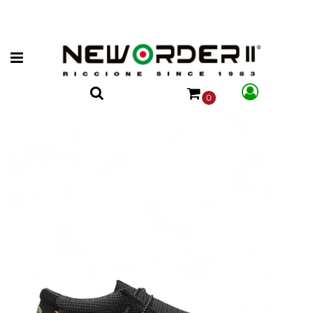
Open menu
0