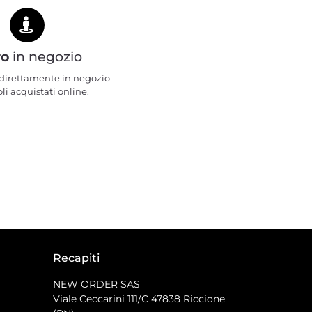
ro
in negozio
e direttamente in negozio
oli acquistati online.
Recapiti
NEW ORDER SAS
Viale Ceccarini 111/C
47838 Riccione