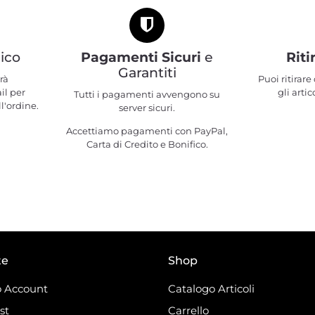
ico
Pagamenti Sicuri
e
Riti
Garantiti
rà
Puoi ritirar
il per
gli artic
Tutti i pagamenti avvengono su
l'ordine.
server sicuri.
Accettiamo pagamenti con PayPal,
Carta di Credito e Bonifico.
te
Shop
 Account
Catalogo Articoli
st
Carrello