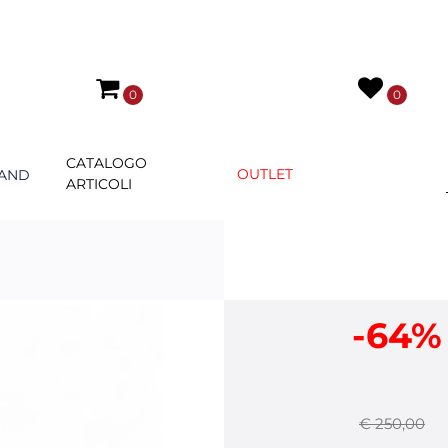
0
0
CATALOGO
OUTLET
AND
ARTICOLI
-64%
€ 250,00