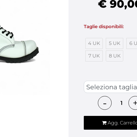
€ 90,0
Taglie disponibili:
4 UK
5 UK
6 
7 UK
8 UK
SCARPE UK
Quantità
Agg. Carrell