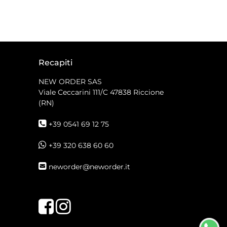
Recapiti
NEW ORDER SAS
Viale Ceccarini 111/C
47838 Riccione
(RN)
+39 0541 69 12 75
+39 320 638 60 60
neworder@neworder.it
Facebook
Instagram