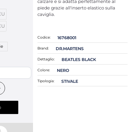
calzare e si adatta perfettamente al
piede grazie all'inserto elastico sulla
EU
caviglia.
EU
Codice:
16768001
ie
Brand:
DR.MARTENS
Dettaglio:
BEATLES BLACK
Colore:
NERO
Tipologia:
STIVALE
o