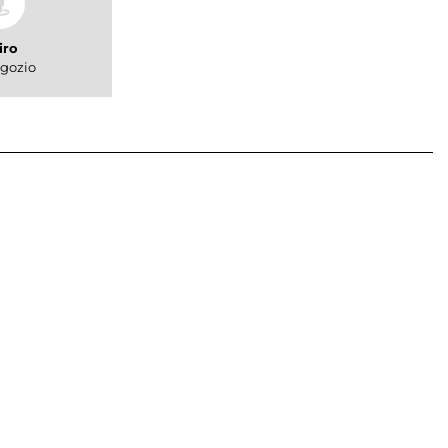
iro
gozio