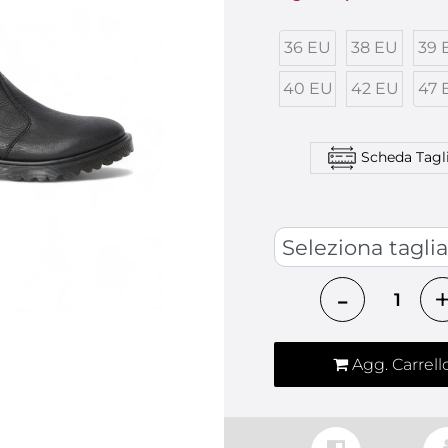
36 EU
38 EU
39 
40 EU
42 EU
47 
Scheda Tagl
SCARPE
Quantità
Agg. Carrell