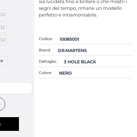
sia lucidata fino a brillare o che mostri i
segni del tempo, rimane un modello
EU
perfetto e intramontabile.
EU
Codice:
10085001
EU
Brand:
DR.MARTENS
ie
Dettaglio:
3 HOLE BLACK
Colore:
NERO
o