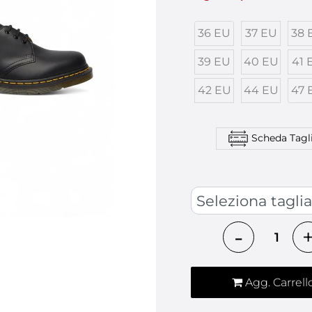
36 EU
37 EU
38 
39 EU
40 EU
41 
42 EU
44 EU
47 
Scheda Tagl
SCARPE
Quantità
Agg. Carrell