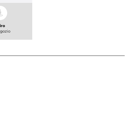
iro
gozio