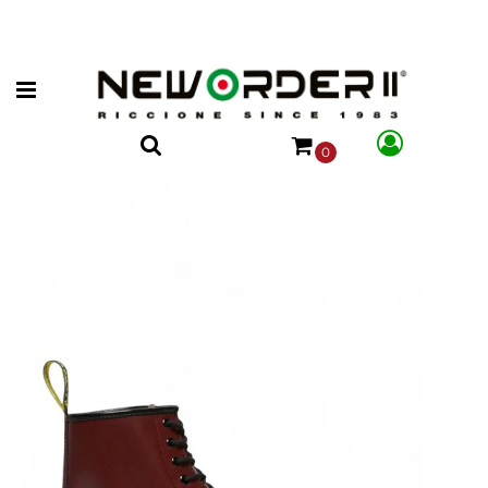
Open menu
0