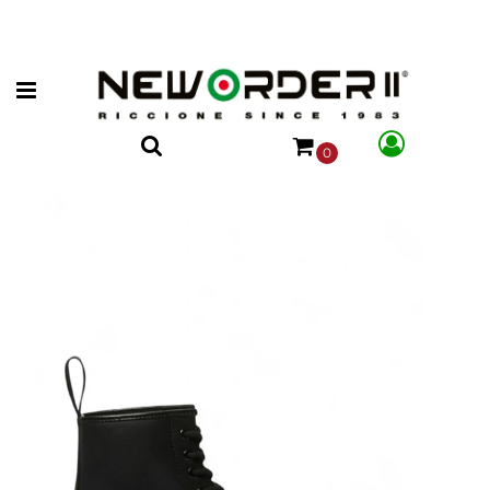
Open menu
0