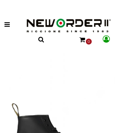
Open menu
0