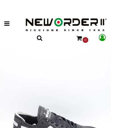
Open menu
0