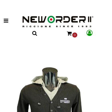
Open menu
0