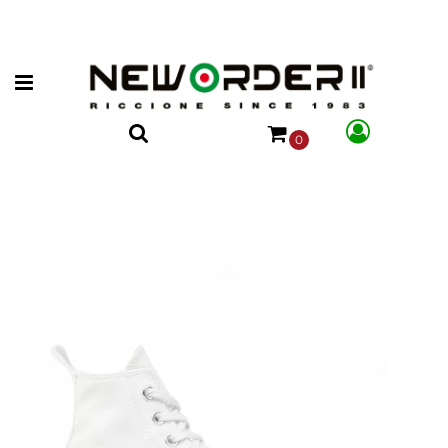
Open menu
0